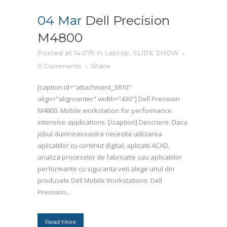
04 Mar
Dell Precision
M4800
Posted at 14:07h
in
Laptop
,
SLIDE SHOW
0 Comments
Share
[caption id="attachment_3810"
align="aligncenter" width="430"] Dell Precision
M4800. Mobile workstation for performance
intensive applications. [/caption] Descriere: Daca
jobul dumneavoastra necesita utilizarea
aplicatiilor cu continut digital, aplicatii ACAD,
analiza proceselor de fabricatie sau aplicatiilor
performante cu siguranta veti alege unul din
produsele Dell Mobile Workstations. Dell
Precision...
Read More