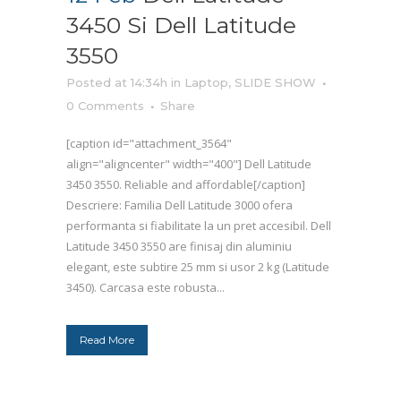
3450 Si Dell Latitude
3550
Posted at 14:34h
in
Laptop
,
SLIDE SHOW
0 Comments
Share
[caption id="attachment_3564"
align="aligncenter" width="400"] Dell Latitude
3450 3550. Reliable and affordable[/caption]
Descriere: Familia Dell Latitude 3000 ofera
performanta si fiabilitate la un pret accesibil. Dell
Latitude 3450 3550 are finisaj din aluminiu
elegant, este subtire 25 mm si usor 2 kg (Latitude
3450). Carcasa este robusta...
Read More