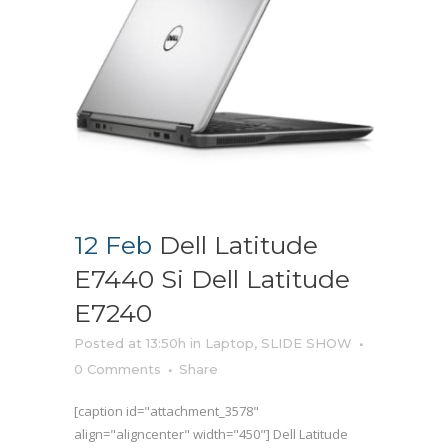
12 Feb
Dell Latitude
E7440 Si Dell Latitude
E7240
Posted at 13:50h
in
Laptop
,
SLIDE SHOW
0 Comments
Share
[caption id="attachment_3578"
align="aligncenter" width="450"] Dell Latitude