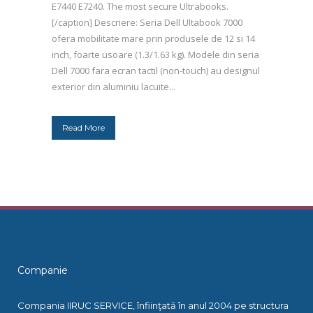
E7440 E7240. The most secure Ultrabooks.
[/caption] Descriere: Seria Dell Ultabook 7000
ofera mobilitate mare prin produsele de 12 si 14
inch, foarte usoare (1.3/1.63 kg). Modele din seria
Dell 7000 fara ecran tactil (non-touch) au designul
exterior din aluminiu lacuite...
Read More
Companie
Compania IIRUC SERVICE, înfiinţată în anul 2004 pe structura