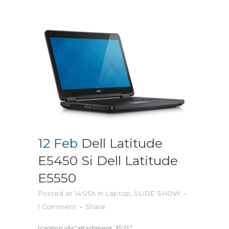
12 Feb
Dell Latitude
E5450 Si Dell Latitude
E5550
Posted at 14:05h
in
Laptop
,
SLIDE SHOW
1 Comment
Share
[caption id="attachment_3571"