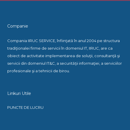
Companie
Compania IIRUC SERVICE, înfiinţată în anul 2004 pe structura
tradiţionalei firme de servicii în domeniul IT, IIRUC, are ca
obiect de activitate implementarea de soluţii, consultanţă şi
servicii din domeniul IT&C, a securităţii informaţiei, a serviciilor
profesionale şi a tehnicii de birou.
Linkuri Utile
PUNCTE DE LUCRU