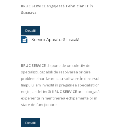
IIRUC SERVICE
angajează
Tehnician IT
în
Suceava
.
Detalii
Servicii Aparatură Fiscală
IIRUC SERVICE
dispune de un colectiv de
specialiști, capabili de rezolvarea oricărei
probleme hardware sau software.În decursul
timpului am investit în pregătirea specialiștilor
noștri, astfel încât
IIRUC SERVICE
are o bogată
experiență în menținerea echipamentelor în
stare de funcționare.
Detalii