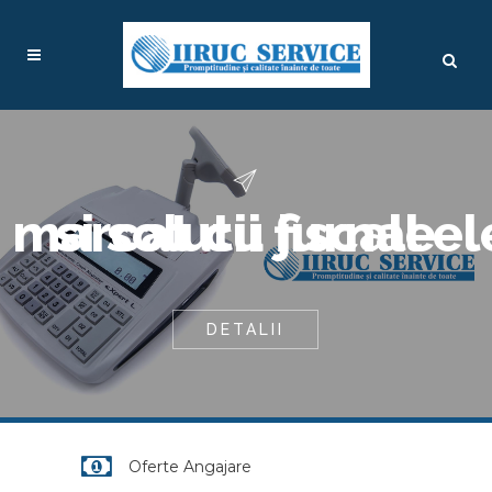
 marcat cu jurnal el
si solutii fiscale
DETALII
Oferte Angajare