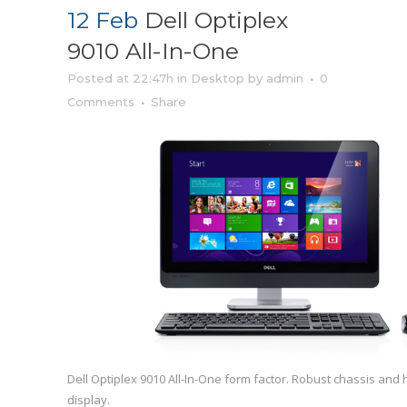
12 Feb
Dell Optiplex
9010 All-In-One
Posted at 22:47h
in
Desktop
by
admin
0
Comments
Share
Dell Optiplex 9010 All-In-One form factor. Robust chassis and h
display.