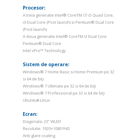
Procesor:
A treia generatie Intel® CoreTM i7/ i5 Quad Core,
i3-Dual Core (Post launch) si Pentium® Dual Core
(Post launch)
A doua generatie Intel® CoreTM i3 Dual Core
Pentium® Dual Core
Intel vPro™ Technology
Sistem de operare:
Windows® 7 Home Basic si Home Premium pe 32
si 64 de biţi
Windows® 7 Ultimate pe 32 si 64 de biţi
Windows® 7 Professional pe 32 si 64 de biţi
Ubuntu
Linux
®
Ecran:
Diagonala: 23” WLED
Rezolutie: 1920×1080 FHD
Anti-glare coating