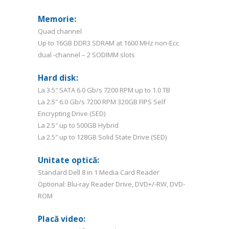
Memorie:
Quad channel
Up to 16GB DDR3 SDRAM at 1600 MHz non-Ecc
dual -channel – 2 SODIMM slots
Hard disk:
La 3.5″ SATA 6.0 Gb/s 7200 RPM up to 1.0 TB
La 2.5″ 6.0 Gb/s 7200 RPM 320GB FIPS Self
Encrypting Drive (SED)
La 2.5″ up to 500GB Hybrid
La 2.5″ up to 128GB Solid State Drive (SED)
Unitate optică:
Standard Dell 8 in 1 Media Card Reader
Optional: Blu-ray Reader Drive, DVD+/-RW, DVD-
ROM
Placă video: