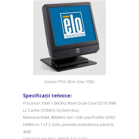
Sistem POS All in One 15B2
Specificații tehnice:
Procesor: Intel 1.66GHz Atom Dual-Core D510 1MB
L2 Cache 533MHz System Bus;
Memorie RAM: 800MHz min 1GB Low-Profile DDR2
DIMM on 1 of 2 slots, permite extinderea până la
4GB;
Unitate hard disk: 160GB 2.5″ SATA;