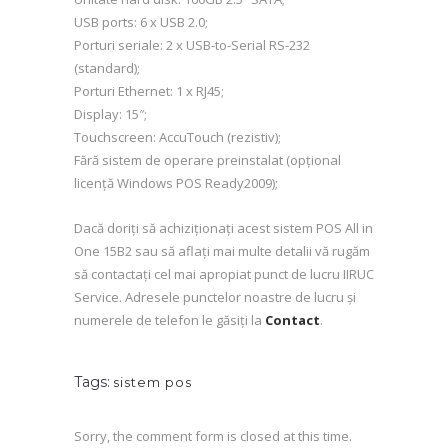
USB ports: 6 x USB 2.0;
Porturi seriale: 2 x USB-to-Serial RS-232
(standard);
Porturi Ethernet: 1 x RJ45;
Display: 15″;
Touchscreen: AccuTouch (rezistiv);
Fără sistem de operare preinstalat (opțional
licență Windows POS Ready2009);
Dacă doriți să achiziționați acest sistem POS All in
One 15B2 sau să aflați mai multe detalii vă rugăm
să contactați cel mai apropiat punct de lucru IIRUC
Service. Adresele punctelor noastre de lucru și
numerele de telefon le găsiți la
Contact
.
Tags:
sistem pos
Sorry, the comment form is closed at this time.