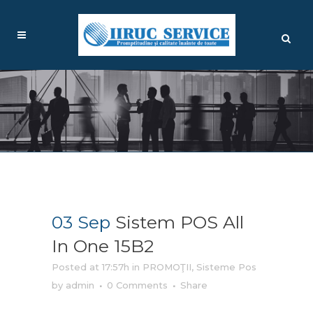
03 Sep
Sistem POS All
In One 15B2
Posted at 17:57h
in
PROMOŢII
,
Sisteme Pos
by
admin
0 Comments
Share