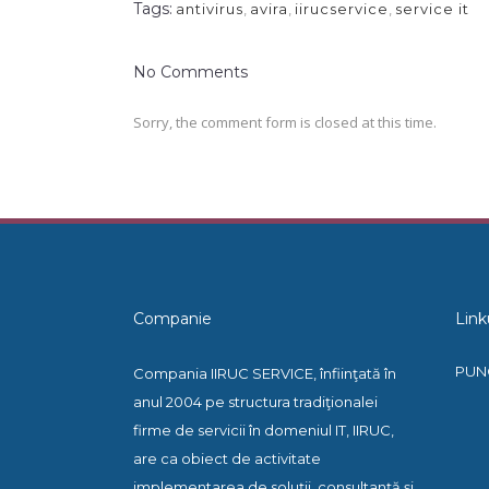
Tags:
antivirus
,
avira
,
iirucservice
,
service it
No Comments
Sorry, the comment form is closed at this time.
Companie
Link
PUN
Compania IIRUC SERVICE, înfiinţată în
anul 2004 pe structura tradiţionalei
firme de servicii în domeniul IT, IIRUC,
are ca obiect de activitate
implementarea de soluţii, consultanţă şi