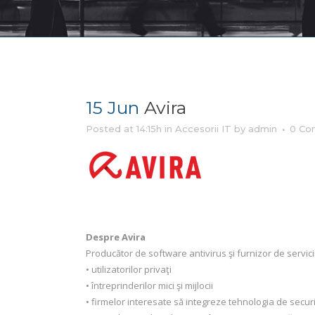
15 Jun
Avira
Posted at 14:15h
in
Accesorii IT
by
admin
0 Co
Despre Avira
Producător de software antivirus şi furnizor de servici
• utilizatorilor privaţi
• întreprinderilor mici şi mijlocii
• firmelor interesate să integreze tehnologia de securita