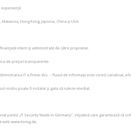
e experienţă
a, Malaezia, Hong Kong, Japonia, China şi USA.
inanţată intern şi administrată de către proprietar.
itica de preţuri transparente.
inistrarea IT a firmei dvs. – fluxul de informaţii este corect canalizat, ef
sul nostru poate fi instalat şi gata să ruleze imediat.
nat pactul „IT Security Made in Germany”, iniţiativă care garantează că sof
ina web www.itsmig.de.