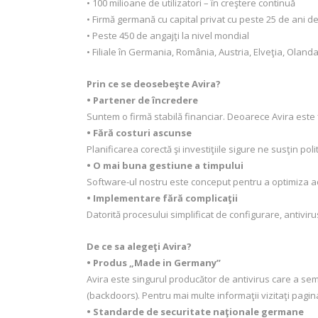
• 100 milioane de utilizatori – în creştere continuă
• Firmă germană cu capital privat cu peste 25 de ani d
• Peste 450 de angajţi la nivel mondial
• Filiale în Germania, România, Austria, Elveţia, Oland
Prin ce se deosebeşte Avira?
• Partener de încredere
Suntem o firmă stabilă financiar. Deoarece Avira este f
• Fără costuri ascunse
Planificarea corectă şi investiţiile sigure ne susţin pol
• O mai buna gestiune a timpului
Software-ul nostru este conceput pentru a optimiza adm
• Implementare fără complicaţii
Datorită procesului simplificat de configurare, antiviru
De ce sa alegeţi Avira?
• Produs „Made in Germany”
Avira este singurul producător de antivirus care a sem
(backdoors). Pentru mai multe informaţii vizitaţi pag
• Standarde de securitate naţionale germane