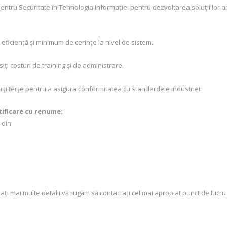
tru Securitate în Tehnologia Informaţiei pentru dezvoltarea soluţiiilor ant
ficienţă şi minimum de cerinţe la nivel de sistem.
iţi costuri de training şi de administrare.
ărţi terţe pentru a asigura conformitatea cu standardele industriei.
tificare cu renume:
 din
flați mai multe detalii vă rugăm să contactați cel mai apropiat punct de lucr