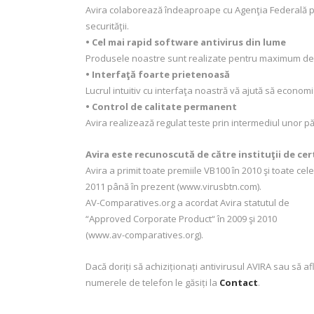
Avira colaborează îndeaproape cu Agenţia Federală pen
securităţii.
• Cel mai rapid software antivirus din lume
Produsele noastre sunt realizate pentru maximum de e
• Interfaţă foarte prietenoasă
Lucrul intuitiv cu interfaţa noastră vă ajută să economis
• Control de calitate permanent
Avira realizează regulat teste prin intermediul unor p
Avira este recunoscută de către instituţii de cer
Avira a primit toate premiile VB100 în 2010 şi toate cele
2011 până în prezent (www.virusbtn.com).
AV-Comparatives.org a acordat Avira statutul de
“Approved Corporate Product“ în 2009 şi 2010
(www.av-comparatives.org).
Dacă doriți să achiziționați antivirusul AVIRA sau să a
numerele de telefon le găsiți la
Contact
.