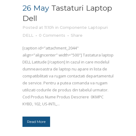
26 May
Tastaturi Laptop
Dell
Posted at 11:10h
in
Componente Laptopuri
DELL
0 Comments
Share
[caption id="attachment_2044"
align="aligncenter" width="500"] Tastatura laptop
DELL Latitude [/caption] In cazul in care modelul
dumneavoastra de laptop nu apare in lista de
compatibilitati va rugam contactati departamentul
de service. Pentru a putea comanda va rugam
utilizati codurile de produs din tabelul urmator.
Cod Produs Nume Produs Descriere 0KMPC
KYBD, 102, US-INTL,...
Read More