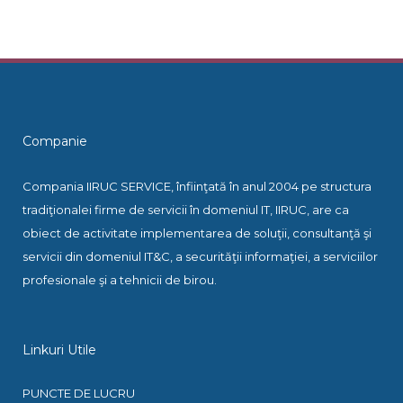
Companie
Compania IIRUC SERVICE, înfiinţată în anul 2004 pe structura
tradiţionalei firme de servicii în domeniul IT, IIRUC, are ca
obiect de activitate implementarea de soluţii, consultanţă şi
servicii din domeniul IT&C, a securităţii informaţiei, a serviciilor
profesionale şi a tehnicii de birou.
Linkuri Utile
PUNCTE DE LUCRU