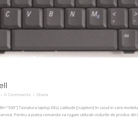
ll
0 Comments
Share
th="500"] Tastatura laptop DELL Latitude [/caption] In cazul in care model
 service. Pentru a putea comanda va rugam utilizati codurile de produs d