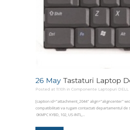
26 May
Tastaturi Laptop De
Posted at 11:10h
in
Componente Laptopuri DELL
[caption id="attachment_2044" align="aligncenter" wid
compatibilitati va rugam contactati departamentul de
0KMPC KYBD, 102, US-INTL,...