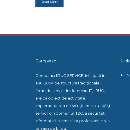
Read More
Companie
Link
PUN
Compania IIRUC SERVICE, înfiinţată în
anul 2004 pe structura tradiţionalei
firme de servicii în domeniul IT, IIRUC,
are ca obiect de activitate
implementarea de soluţii, consultanţă şi
servicii din domeniul IT&C, a securităţii
informaţiei, a serviciilor profesionale şi a
tehnicii de birou.