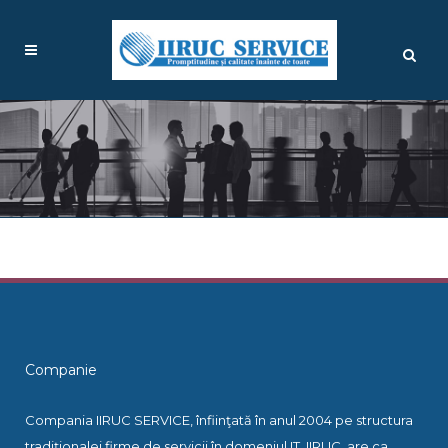
Companie
Compania IIRUC SERVICE, înfiinţată în anul 2004 pe structura
tradiţionalei firme de servicii în domeniul IT, IIRUC, are ca