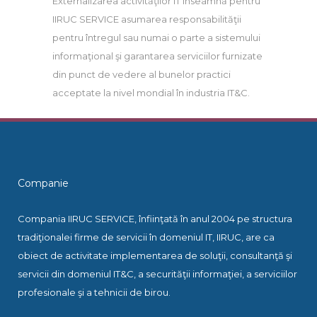
Externalizarea activităţilor IT înseamnă pentru
IIRUC SERVICE asumarea responsabilităţii
pentru întregul sau numai o parte a sistemului
informaţional şi garantarea serviciilor furnizate
din punct de vedere al bunelor practici
acceptate la nivel mondial în industria IT&C.
Companie
Compania IIRUC SERVICE, înfiinţată în anul 2004 pe structura
tradiţionalei firme de servicii în domeniul IT, IIRUC, are ca
obiect de activitate implementarea de soluţii, consultanţă şi
servicii din domeniul IT&C, a securităţii informaţiei, a serviciilor
profesionale şi a tehnicii de birou.